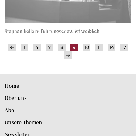
Stephan Kellers Führungscrew ist weiblich
1
4
7
8
9
10
11
14
17
Home
Über uns
Abo
Unsere Themen
Newsletter