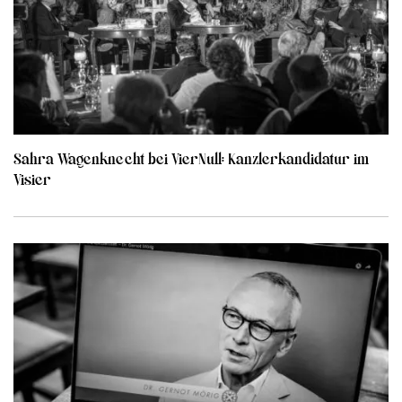
Sahra Wagenknecht bei VierNull: Kanzlerkandidatur im
Visier