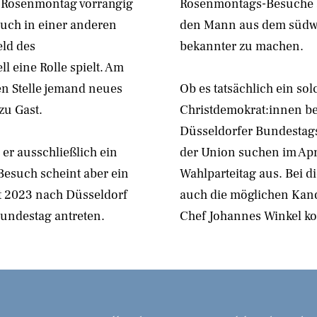
m Rosenmontag vorrangig
Rosenmontags-Besuche a
auch in einer anderen
den Mann aus dem südwes
eld des
bekannter zu machen.
l eine Rolle spielt. Am
n Stelle jemand neues
Ob es tatsächlich ein sol
zu Gast.
Christdemokrat:innen be
Düsseldorfer Bundestags
er ausschließlich ein
der Union suchen im Apri
 Besuch scheint aber ein
Wahlparteitag aus. Bei 
st 2023 nach Düsseldorf
auch die möglichen Kand
Bundestag antreten.
Chef Johannes Winkel ko