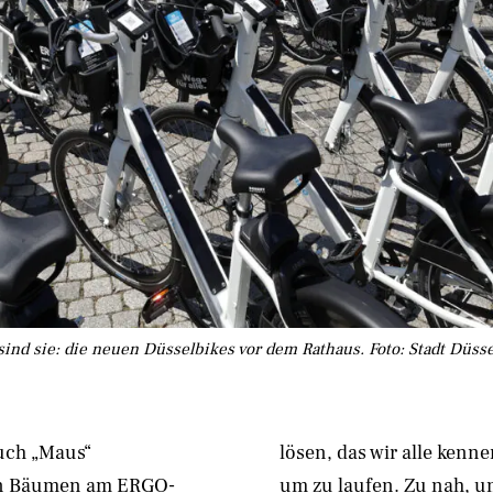
sind sie: die neuen Düsselbikes vor dem Rathaus. Foto: Stadt Düsse
auch „Maus“
lösen, das wir alle kenne
den Bäumen am ERGO-
um zu laufen. Zu nah, u