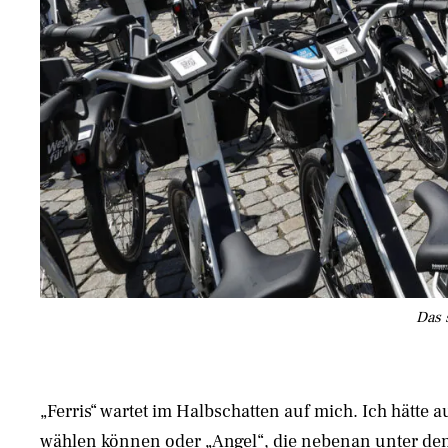
Das 
„Ferris“ wartet im Halbschatten auf mich. Ich hätte 
wählen können oder „Angel“, die nebenan unter 