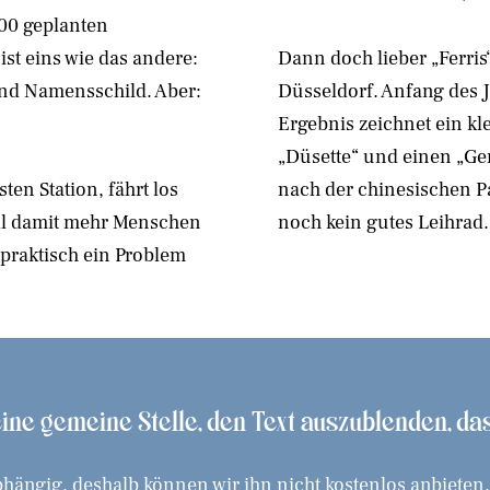
500 geplanten
ist eins wie das andere:
Dann doch lieber „Ferri
nd Namensschild. Aber:
Düsseldorf. Anfang des J
Ergebnis zeichnet ein kl
„Düsette“ und einen „Ge
ten Station, fährt los
nach der chinesischen P
ill damit mehr Menschen
noch kein gutes Leihrad.
praktisch ein Problem
 eine gemeine Stelle, den Text auszublenden, d
hängig, deshalb können wir ihn nicht kostenlos anbieten