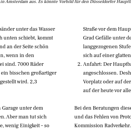
 in Amsterdam aus. Es könnte Vorbild für den Düsseldorfer Hauptb
änder unter das Wasser
Straße vor dem Haup
ch unten schiebt, kommt
Grad Gefälle unter d
und an der Seite schön
langgezogenen Stufe
en, wenn in den
sich auf einer glatte
ei sind. 7000 Räder
Anfahrt: Der Hauptba
 ein bisschen großartiger
angeschlossen. Desha
estellt wird. 2,3
Vorplatz oder auf de
auf der heute vor al
en Garage unter dem
Bei den Beratungen diese
. Aber man tut sich
und das Fehlen von Proto
e, wenig Einigkeit – so
Kommission Radverkehr.