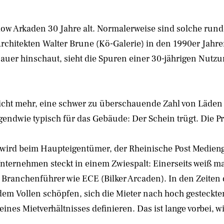
w Arkaden 30 Jahre alt. Normalerweise sind solche runde
Architekten Walter Brune (Kö-Galerie) in den 1990er Jahr
auer hinschaut, sieht die Spuren einer 30-jährigen Nutzu
cht mehr, eine schwer zu überschauende Zahl von Läden is
gendwie typisch für das Gebäude: Der Schein trügt. Die P
ird beim Haupteigentümer, der Rheinische Post Medieng
 Unternehmen steckt in einem Zwiespalt: Einerseits weiß
a Branchenführer wie ECE (Bilker Arcaden). In den Zeiten
 dem Vollen schöpfen, sich die Mieter nach hoch gestec
es Mietverhältnisses definieren. Das ist lange vorbei, wi