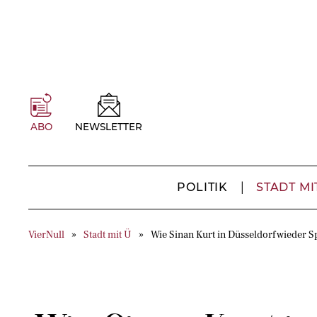
ABO
NEWSLETTER
POLITIK
STADT MI
VierNull
Stadt mit Ü
Wie Sinan Kurt in Düsseldorf wieder S