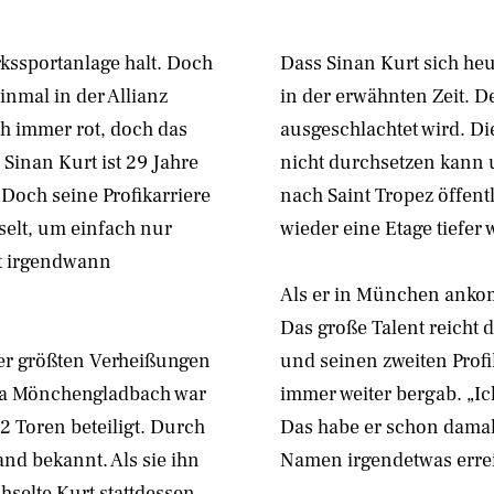
kssportanlage halt. Doch
Dass Sinan Kurt sich heu
inmal in der Allianz
in der erwähnten Zeit. D
ch immer rot, doch das
ausgeschlachtet wird. Di
. Sinan Kurt ist 29 Jahre
nicht durchsetzen kann 
 Doch seine Profikarriere
nach Saint Tropez öffentl
selt, um einfach nur
wieder eine Etage tiefer 
rt irgendwann
Als er in München ankomm
Das große Talent reicht
 der größten Verheißungen
und seinen zweiten Profi
sia Mönchengladbach war
immer weiter bergab. „Ic
2 Toren beteiligt. Durch
Das habe er schon damals
d bekannt. Als sie ihn
Namen irgendetwas erre
hselte Kurt stattdessen