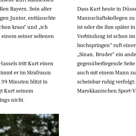
en Bayern. Sein alter
Dass Kurt heute in Düssel
gen Junior, enttäuschte
Mannschaftskollegen zu 
chon krass“ und „ich
ist oder die ihm später i
 einem seiner seltenen
Verbindung ist schon im 
hochspringen“ ruft einer
„Sinan, Bruder“ ein ande
assels tritt Kurt einen
gegenüberliegende Seite 
 nimmt er im Strafraum
auch mit einem Mann zu 
 39 Minuten blitzt in
scheinbar ruhig verfolgt
gt Kurt seinem
Marokkanischen Sport-V
ngs nicht.