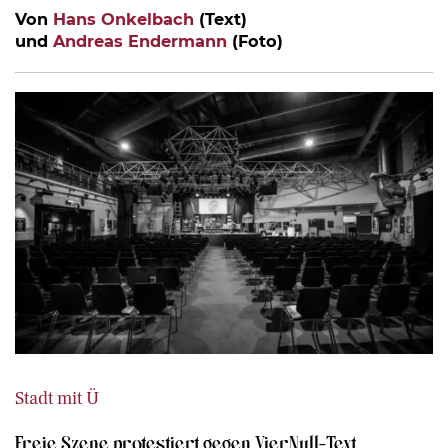
Von
Hans Onkelbach
(Text)
und
Andreas Endermann
(Foto)
Stadt mit Ü
Freie Szene protestiert gegen VierNull-Text