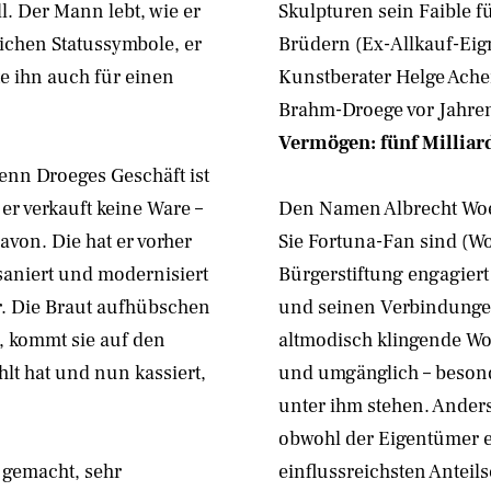
l. Der Mann lebt, wie er
Skulpturen sein Faible 
ichen Statussymbole, er
Brüdern (Ex-Allkauf-Ei
te ihn auch für einen
Kunstberater Helge Ach
Brahm-Droege vor Jahre
Vermögen: fünf Milliar
nn Droeges Geschäft ist
 er verkauft keine Ware –
Den Namen Albrecht Woe
avon. Die hat er vorher
Sie Fortuna-Fan sind (Wo
saniert und modernisiert
Bürgerstiftung engagiert
er. Die Braut aufhübschen
und seinen Verbindungen
, kommt sie auf den
altmodisch klingende Wor
lt hat und nun kassiert,
und umgänglich – besond
unter ihm stehen. Anders
obwohl der Eigentümer e
 gemacht, sehr
einflussreichsten Anteils