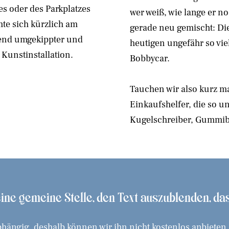
es oder des Parkplatzes
wer weiß, wie lange er n
mte sich kürzlich am
gerade neu gemischt: Di
zend umgekippter und
heutigen ungefähr so vie
Kunstinstallation.
Bobbycar.
Tauchen wir also kurz ma
Einkaufshelfer, die so u
Kugelschreiber, Gummi
 eine gemeine Stelle, den Text auszublenden, d
hängig, deshalb können wir ihn nicht kostenlos anbieten