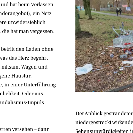
 und hat beim Verlassen
nderangebot), ein Netz
tere unwiderstehlich
 die hat man vergessen.
 betritt den Laden ohne
 was das Herz begehrt
kt mitsamt Wagen und
igene Haustür.
, in einer Unterführung,
lichkeit. Oder aus
 Vandalismus-Impuls
Der Anblick gestrandeter
niedergestreckt wirkend
rren versehen – dann
Sehensunwürdigkeiten in