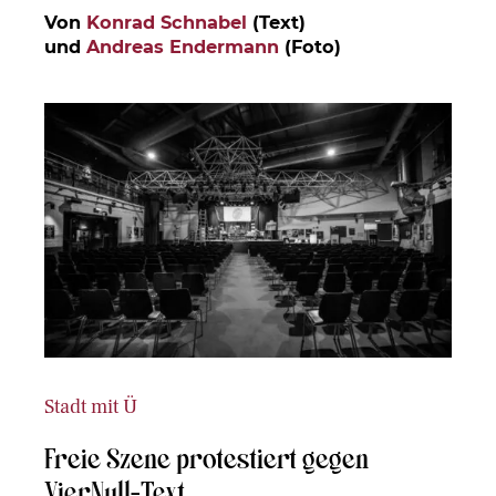
Von
Konrad Schnabel
(Text)
und
Andreas Endermann
(Foto)
Stadt mit Ü
Freie Szene protestiert gegen
VierNull-Text