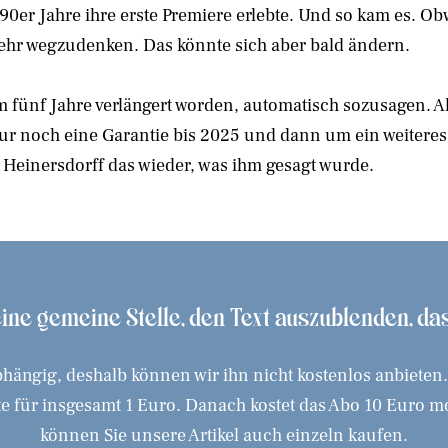
0er Jahre ihre erste Premiere erlebte. Und so kam es. Obw
t mehr wegzudenken. Das könnte sich aber bald ändern.
 um fünf Jahre verlängert worden, automatisch sozusagen.
r noch eine Garantie bis 2025 und dann um ein weiteres
t Heinersdorff das wieder, was ihm gesagt wurde.
 eine gemeine Stelle, den Text auszublenden, d
hängig, deshalb können wir ihn nicht kostenlos anbieten
 für insgesamt 1 Euro. Danach kostet das Abo 10 Euro mona
können Sie unsere Artikel auch einzeln kaufen.