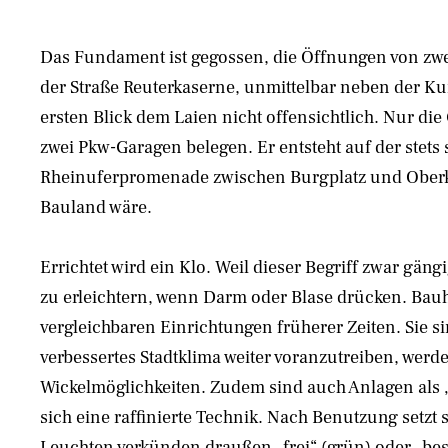
Das Fundament ist gegossen, die Öffnungen von zwe
der Straße Reuterkaserne, unmittelbar neben der K
ersten Blick dem Laien nicht offensichtlich. Nur di
zwei Pkw-Garagen belegen. Er entsteht auf der stet
Rheinuferpromenade zwischen Burgplatz und Oberkas
Bauland wäre.
Errichtet wird ein Klo. Weil dieser Begriff zwar gän
zu erleichtern, wenn Darm oder Blase drücken. Bauhe
vergleichbaren Einrichtungen früherer Zeiten. Sie s
verbessertes Stadtklima weiter voranzutreiben, wer
Wickelmöglichkeiten. Zudem sind auch Anlagen als „To
sich eine raffinierte Technik. Nach Benutzung setzt
Leuchten verkünden draußen „frei“ (grün) oder „beset