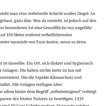
ht man eine zerbröselte Schicht uralter Ziegel: An
ebaut, ganz klar. Was da entsteht, ist jedoch auf den
 der besonderen Art eine Grundfläche von ungefähr
rund 150 Meter entfernt vorbeiführenden
meter tausende von Euro kosten, wenn es denn
t ist dasselbe: Ein Ort, sich diskret und hygienisch
er Anlagen. Die haben nichts mehr zu tun mit
musresistent. Um die Aspekte Klimaschutz und
altet. Alle Anlagen verfügen über
r allem hinter dem Begriff „selbstreinigend“ verbirgt
Spuren des letzten Nutzers zu beseitigen. LED-
eit sind 50 Cent Gebühr geplant. Dutzende solcher