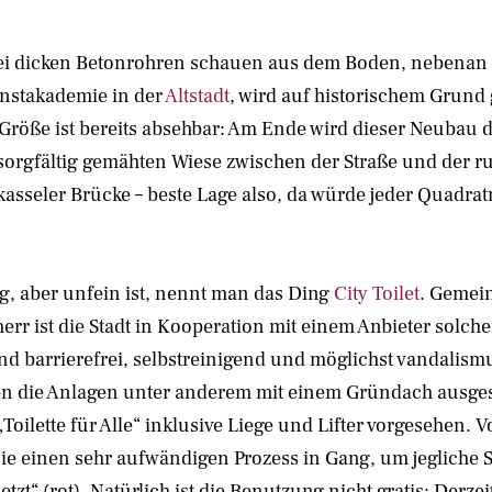
i dicken Betonrohren schauen aus dem Boden, nebenan sie
unstakademie in der
Altstadt
, wird auf historischem Grund g
e Größe ist bereits absehbar: Am Ende wird dieser Neubau
s sorgfältig gemähten Wiese zwischen der Straße und der 
seler Brücke – beste Lage also, da würde jeder Quadrat
gig, aber unfein ist, nennt man das Ding
City Toilet
. Gemein
rr ist die Stadt in Kooperation mit einem Anbieter solch
ind barrierefrei, selbstreinigend und möglichst vandalis
den die Anlagen unter anderem mit einem Gründach ausgest
ilette für Alle“ inklusive Liege und Lifter vorgesehen. Vo
 sie einen sehr aufwändigen Prozess in Gang, um jegliche 
zt“ (rot). Natürlich ist die Benutzung nicht gratis: Derz