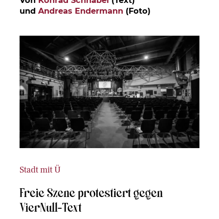
und
Andreas Endermann
(Foto)
Stadt mit Ü
Freie Szene protestiert gegen
VierNull-Text