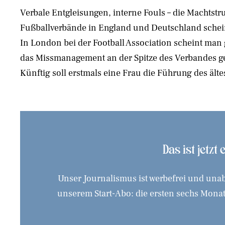
Verbale Entgleisungen, interne Fouls – die Machtstr
der Welt übernehmen: Debbie Hewitt. In der Zentrale d
Fußballverbände in England und Deutschland schein
Fußball-Bundes (DFB) in Frankfurt am Main ist 
In London bei der Football Association scheint man
fortschrittlich. Obwohl es seit 2019 dazu ein
das Missmanagement an der Spitze des Verbandes g
Künftig soll erstmals eine Frau die Führung des ält
Das ist jetzt
Unser Journalismus ist werbefrei und unab
unserem Start-Abo: die ersten sechs Monate