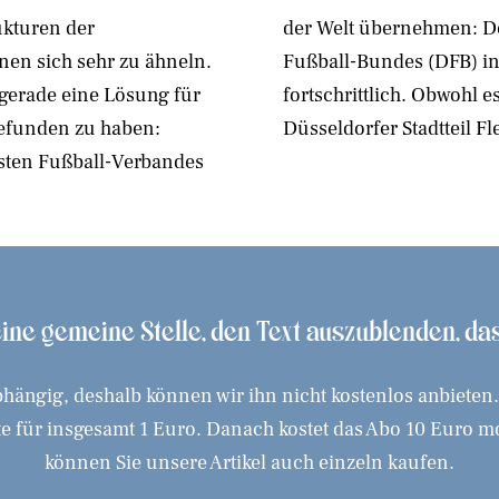
ukturen der
es Deutschen
en sich sehr zu ähneln.
man da (noch) nicht so
 gerade eine Lösung für
en Denkanstoß aus dem
efunden zu haben:
Düsseldorfer Stadtteil Fl
esten Fußball-Verbandes
 eine gemeine Stelle, den Text auszublenden, d
hängig, deshalb können wir ihn nicht kostenlos anbieten
 für insgesamt 1 Euro. Danach kostet das Abo 10 Euro mona
können Sie unsere Artikel auch einzeln kaufen.