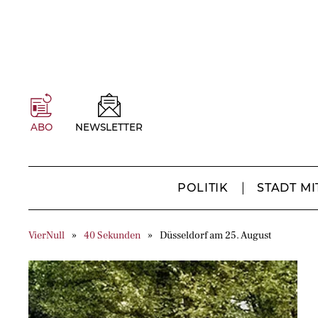
ABO
NEWSLETTER
POLITIK
STADT MI
VierNull
40 Sekunden
Düsseldorf am 25. August