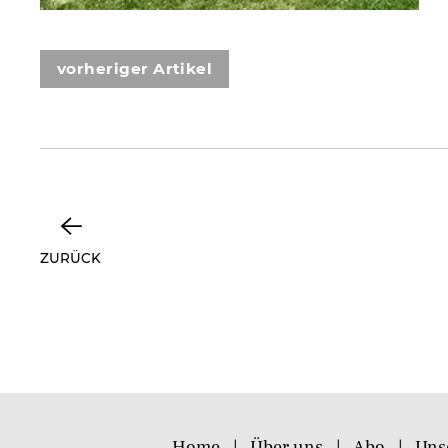
vorheriger Artikel
ZURÜCK
Home
Über uns
Abo
Uns