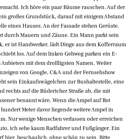
emacht. Ich höre ein paar Bäume rauschen. Auf der
t ein großes Grundstück, darauf mit einigem Abstand
elle eines Hauses. An der Fassade stehen Gerüste.
zt durch Mauern und Zäune. Ein Mann parkt sein
, er ist Handwerker, lädt Dinge aus dem Kofferraum
chiebt los. Auf dem linken Gehweg parken ein E-
s Anbieters mit dem drollligsten Namen. Weiter
 Anzeigen von Google, C&A und der Fernsehshow
eht sein Einkaufswägelchen zur Bushaltestelle, eine
d rechts auf die Büdericher Straße ab, die mit
sener benannt wäre. Wenn die Ampel auf Rot
a hundert Meter davor liegende weitere Ampel in
m. Nur wenige Menschen verlassen oder erreichen
Auto, ich sehe kaum Radfahrer und Fußgänger. Ein
f hier, beschaulich, ohne schön zu sein. Bitte