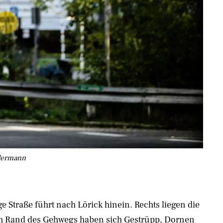
ndermann
e Straße führt nach Lörick hinein. Rechts liegen die
Am Rand des Gehwegs haben sich Gestrüpp, Dornen