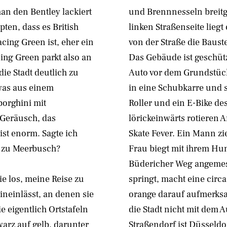
an den Bentley lackiert
und Brennnesseln breitg
pten, dass es British
linken Straßenseite lieg
acing Green ist, eher ein
von der Straße die Baust
cing Green parkt also an
Das Gebäude ist geschüt
die Stadt deutlich zu
Auto vor dem Grundstück
was aus einem
in eine Schubkarre und s
borghini mit
Roller und ein E-Bike de
Geräusch, das
lörickeinwärts rotieren
ist enorm. Sagte ich
Skate Fever. Ein Mann zi
e zu Meerbusch?
Frau biegt mit ihrem Hun
Büdericher Weg angemes
ie los, meine Reise zu
springt, macht eine circ
ineinlässt, an denen sie
orange darauf aufmerksa
e eigentlich Ortstafeln
die Stadt nicht mit dem 
arz auf gelb, darunter
Straßendorf ist Düsseldor