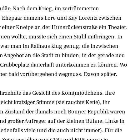
ndär: Nach dem Krieg, im zertrümmerten
in Ehepaar namens Lore und Kay Lorentz zwischen
einer Kneipe an der Hunsrückenstraße ein Theater.
en wollte, musste sich einen Stuhl mitbringen. In
 war man im Rathaus klug genug, die inzwischen
 Angebot an die Stadt zu binden, in der gerade neu
 Grabbeplatz dauerhaft unterkommen zu können. Wo
aber bald vorübergehend wegmuss. Davon später.
ahrzehnte das Gesicht des Kom(m)ödchens. Ihre
leicht kratziger Stimme (sie rauchte Kette), ihr
en Zustand der damals noch Bonner Republik waren
 und großer Aufreger auf der kleinen Bühne. Linke in
 (jedenfalls viele und die auch nicht immer). Für die
n Seite, vor allem von CDU und FDP, muss sie