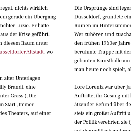
regal, nichts wirklich
Die Ursprünge sind lege
n dem gerade ein Übergang
Düsseldorf, gründete e
ochter Luzie. Er hatte
Ruinen im Hinterzimmer 
us der Krise geführt.
Wer zuhören und zuschau
r in diesem Raum unter
den frühen 1960er Jahre
üsseldorfer Altstadt
, wo
berühmte Truppe mit dem
gebauten Kunsthalle am
man heute noch spielt, 
en alter Unterlagen
lly Brandt, eine
Lore Lorentz war über J
nter Grass („Die
Auftritte, ihr Gesang mit 
em Start „Immer
ätzender Befund über d
es Theaters, auf einer
stets ein großer Auftritt
der Politik verehrten sie
auf der politisch andere