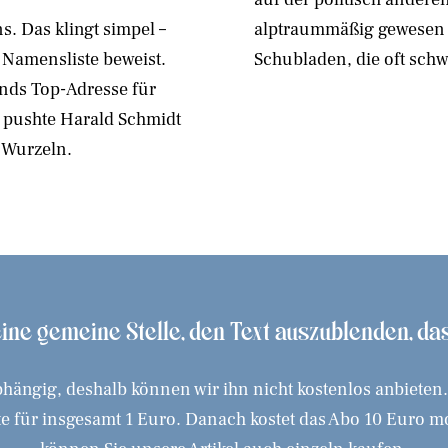
. Das klingt simpel –
alptraummäßig gewesen sei
e Namensliste beweist.
Schubladen, die oft schw
ands Top-Adresse für
, pushte Harald Schmidt
seine Wurzeln.
 eine gemeine Stelle, den Text auszublenden, d
hängig, deshalb können wir ihn nicht kostenlos anbieten
 für insgesamt 1 Euro. Danach kostet das Abo 10 Euro mona