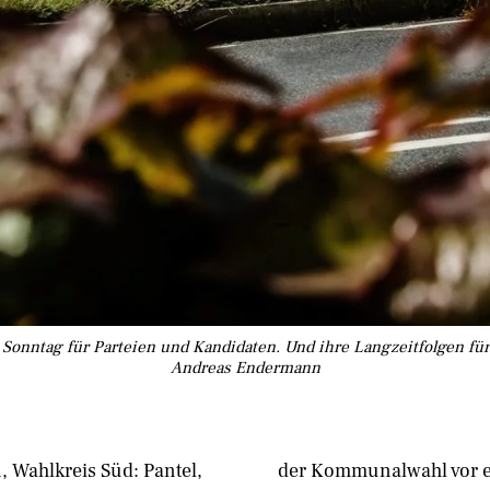
Sonntag für Parteien und Kandidaten. Und ihre Langzeitfolgen für
Andreas Endermann
 Wahlkreis Süd: Pantel,
ben. Und spätestens ab