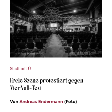
Stadt mit Ü
Freie Szene protestiert gegen
VierNull-Text
Von
Andreas Endermann
(Foto)