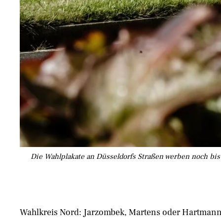
Die Wahlplakate an Düsseldorfs Straßen werben noch bis 
Wahlkreis Nord: Jarzombek, Martens oder Hartmann,
der Kommunalwahl vor einem Jahr abgeschnitten ha