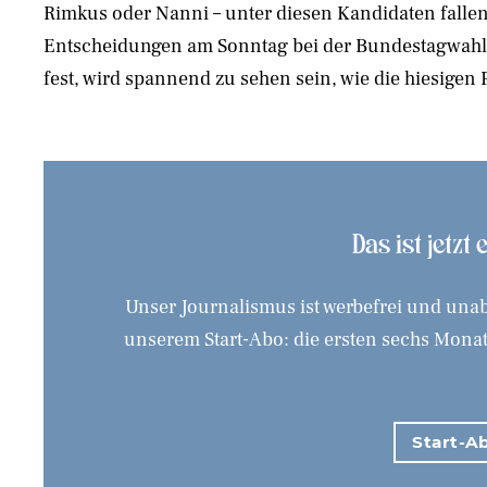
Rimkus oder Nanni – unter diesen Kandidaten fallen
nächster Woche zeigen sich dann die mittelfristigen Folge
Entscheidungen am Sonntag bei der Bundestagwahl.
fest, wird spannend zu sehen sein, wie die hiesigen 
Das ist jetzt
Unser Journalismus ist werbefrei und unab
unserem Start-Abo: die ersten sechs Monate
Start-Ab