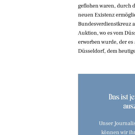
geflohen waren, durch 
neuen Existenz ermöglic
Bundesverdienstkreuz au
Auktion, wo es vom Dü
erworben wurde, der es
Düsseldorf, dem heutig
Das ist j
aus
Unser Journali
können wir ihn