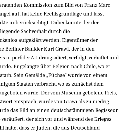
eratenden Kommission zum Bild von Franz Marc
ngel auf, hat keine Rechtsgrundlage und lässt
kte unberücksichtigt. Dabei konnte der der
iegende Sachverhalt durch die
ckenlos aufgeklärt werden. Eigentümer der
he Berliner Bankier Kurt Grawi, der in den
 in perfider Art drangsaliert, verfolgt, verhaftet und
rde. Er gelangte über Belgien nach Chile, wo er
rstarb. Sein Gemälde „Füchse“ wurde von einem
inigten Staaten verbracht, wo es zunächst dem
angeboten wurde. Der vom Museum gebotene Preis,
wert entsprach, wurde von Grawi als zu niedrig
urde das Bild an einen deutschstämmigen Regisseur
 veräußert, der sich vor und während des Krieges
t hatte, dass er Juden, die aus Deutschland