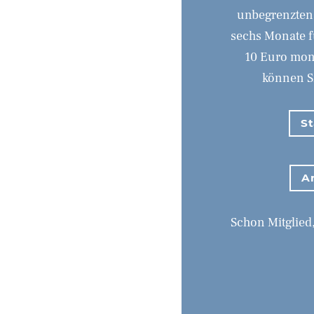
unbegrenzten 
sechs Monate f
10 Euro monat
können Si
St
Ar
Schon Mitglied