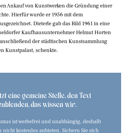
den Ankauf von Kunstwerken die Gründung einer
hte. Hierfür wurde er 1956 mit dem
sgezeichnet. Dieterle gab das Bild 1961 in eine
sseldorfer Kaufhausunternehmer Helmut Horten
 anschließend der städtischen Kunstsammlung
en Kunstpalast, schenkte.
etzt eine gemeine Stelle, den Text
zublenden, das wissen wir.
smus ist werbefrei und unabhängig, deshalb
 nicht kostenlos anbieten. Sichern Sie sich