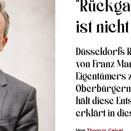
“Rückga
ist nich
Düsseldorfs Ra
von Franz Mar
Eigentümers 
Oberbürgerme
hält diese En
erklärt in di
Von
Thomas Geisel