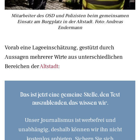
Mitarbeiter des OSD und Polizisten beim gemeinsamen
Einsatz am Burgplatz in der Altstadt. Foto: Andreas
Endermann
Vorab eine Lageeinschätzung, gestützt durch
Aussagen mehrerer Wirte aus unterschiedlichen
Bereichen der
Altstadt
:
Das ist jetzt eine gemeine Stelle, den Text
auszublenden, das wissen wir.
Unser Journalismus ist werbefrei und
unabhängig, deshalb können wir ihn nicht
kostenlos anbieten. Sichern Sie sich