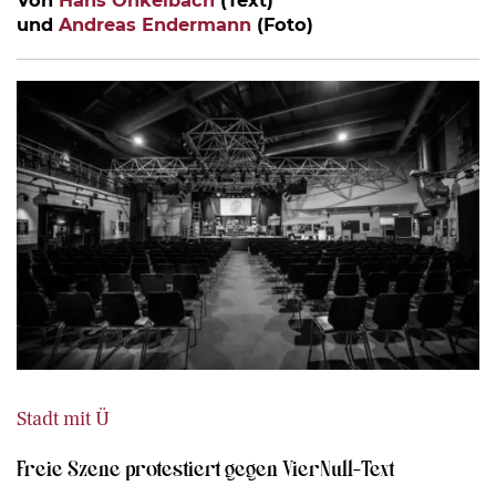
Von
Hans Onkelbach
(Text)
und
Andreas Endermann
(Foto)
Stadt mit Ü
Freie Szene protestiert gegen VierNull-Text