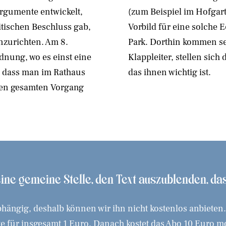
Argumente entwickelt,
(zum Beispiel im Hofgart
itischen Beschluss gab,
Vorbild für eine solche 
nzurichten. Am 8.
Park. Dorthin kommen sei
dnung, wo es einst eine
Klappleiter, stellen sic
 dass man im Rathaus
das ihnen wichtig ist.
 den gesamten Vorgang
 eine gemeine Stelle, den Text auszublenden, d
hängig, deshalb können wir ihn nicht kostenlos anbieten
 für insgesamt 1 Euro. Danach kostet das Abo 10 Euro mona