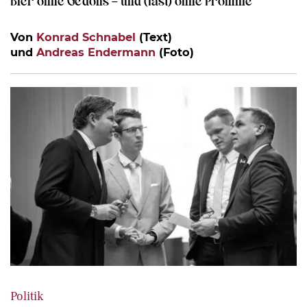
Bier ohne Gedöns – und (fast) ohne Promille
Von
Konrad Schnabel
(Text)
und
Andreas Endermann
(Foto)
Politik