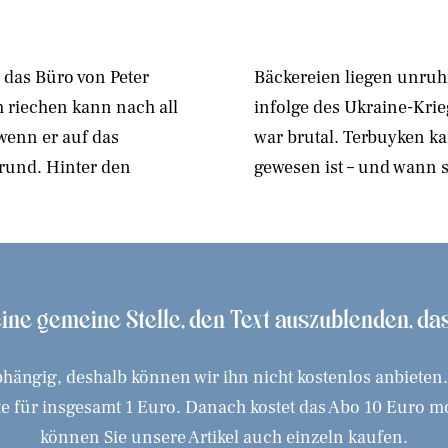
 das Büro von Peter
 und Rohstoffpreise
h riechen kann nach all
 sparsame Kunden: 2022
 wenn er auf das
 mal so schwierig
Grund. Hinter den
gewesen ist – und wann 
 eine gemeine Stelle, den Text auszublenden, d
hängig, deshalb können wir ihn nicht kostenlos anbieten
 für insgesamt 1 Euro. Danach kostet das Abo 10 Euro mona
können Sie unsere Artikel auch einzeln kaufen.