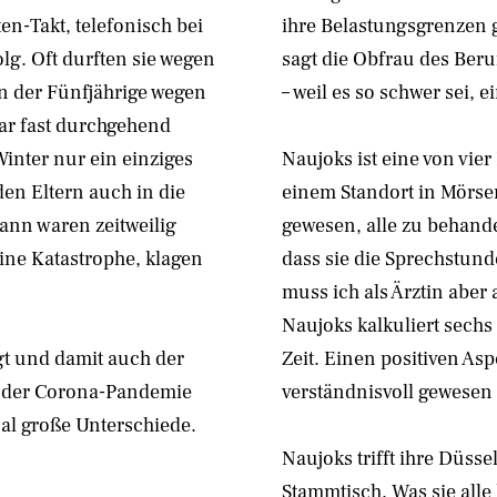
en-Takt, telefonisch bei
ihre Belastungsgrenzen
g. Oft durften sie wegen
sagt die Obfrau des Beru
n der Fünfjährige wegen
– weil es so schwer sei, 
ar fast durchgehend
inter nur ein einziges
Naujoks ist eine von vie
den Eltern auch in die
einem Standort in Mörse
ann waren zeitweilig
gewesen, alle zu behande
Eine Katastrophe, klagen
dass sie die Sprechstun
muss ich als Ärztin aber
Naujoks kalkuliert sechs
gt und damit auch der
Zeit. Einen positiven Asp
e der Corona-Pandemie
verständnisvoll gewesen 
al große Unterschiede.
Naujoks trifft ihre Düs
Stammtisch. Was sie alle