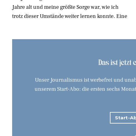
Jahre alt und meine größte Sorge war, wie ich
leider nicht. Außerdem war es damals wegen des
trotz dieser Umstände weiter lernen konnte. Eine
Terrorismus, extremer Gewalt und Unsicherheit
Das ist jetzt
Unser Journalismus ist werbefrei und unab
unserem Start-Abo: die ersten sechs Monate
Start-Ab