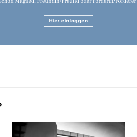
Schon Mitglied, Freundin/Freund oder Förderin/Förderer
Hier einloggen
?